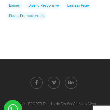
Banner
Diseño Responsive
Landing Page
Piezas Promocionales
facebook
vimeo
behance
©
2024
| BRODER Estudio de Diseño Gráfico y Web.