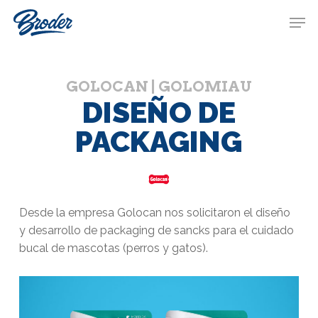
Skip
Menu
Men
to
main
content
G
O
L
O
C
A
N
|
G
O
L
O
M
I
A
U
DISEÑO DE
PACKAGING
Desde la empresa Golocan nos solicitaron el diseño
y desarrollo de packaging de sancks para el cuidado
bucal de mascotas (perros y gatos).