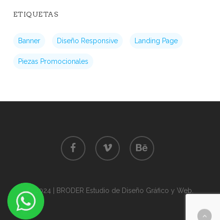
ETIQUETAS
Banner
Diseño Responsive
Landing Page
Piezas Promocionales
facebook
vimeo
behance
©
2024
| BRODER Estudio de Diseño Gráfico y Web.