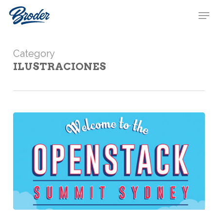
Skip
Menu
Men
to
main
content
Category
ILUSTRACIONES