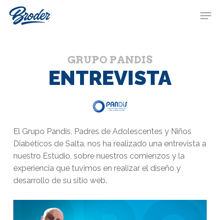
Skip
Menu
Men
to
main
content
G
R
U
P
O
P
A
N
D
I
S
ENTREVISTA
El Grupo Pandis, Padres de Adolescentes y Niños
Diabéticos de Salta, nos ha realizado una entrevista a
nuestro Estudio, sobre nuestros comienzos y la
experiencia que tuvimos en realizar el diseño y
desarrollo de su sitio web.