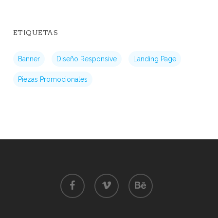
ETIQUETAS
Banner
Diseño Responsive
Landing Page
Piezas Promocionales
facebook
vimeo
behance