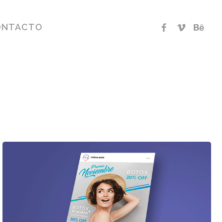
Menu
facebook
vimeo
behan
ONTACTO